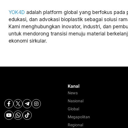
YOK4D
adalah platform global yang berfokus pad
edukasi, dan advokasi bioplastik sebagai solusi ra
Kami menghubungkan inovator, industri, dan pembu
untuk mendorong transisi menuju material berkelan
ekonomi sirkular.
Kanal
News
Nasional
Global
Megapolitan
Regional